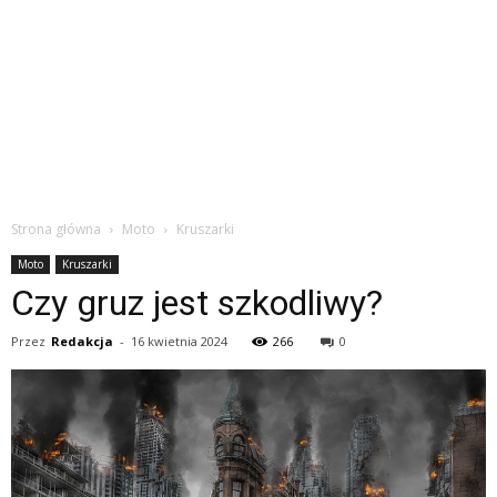
Strona główna
Moto
Kruszarki
Moto
Kruszarki
Czy gruz jest szkodliwy?
Przez
Redakcja
-
16 kwietnia 2024
266
0