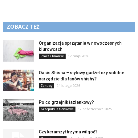
ZOBACZ TEŻ
Organizacja sprzątania w nowoczesnych
biurowcach
12 maja 2026
Praca i finanse
Oasis Shisha – stylowy gadżet czy solidne
narzędzie dla fanów shishy?
24 lutego 2026
Zakupy
Po co grzejnik łazienkowy?
12 października 2025
Grzejniki łazienkowe
Czy keramzyt trzyma wilgoć?