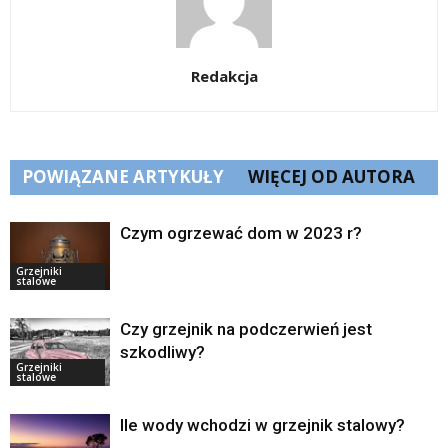
Redakcja
POWIĄZANE ARTYKUŁY
WIĘCEJ OD AUTORA
Czym ogrzewać dom w 2023 r?
Grzejniki
stalowe
Czy grzejnik na podczerwień jest
szkodliwy?
Grzejniki
stalowe
Ile wody wchodzi w grzejnik stalowy?