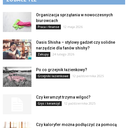
Organizacja sprzątania w nowoczesnych
biurowcach
12 maja 2026
Praca i finanse
Oasis Shisha – stylowy gadżet czy solidne
narzędzie dla fanów shishy?
24 lutego 2026
Zakupy
Po co grzejnik łazienkowy?
12 października 2025
Grzejniki łazienkowe
Czy keramzyt trzyma wilgoć?
12 października 2025
Grys i keramzyt
Czy kaloryfer można podłączyć za pomocą