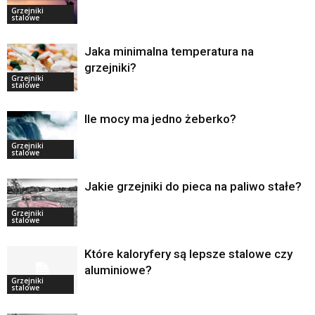
Grzejniki
stalowe
Jaka minimalna temperatura na
grzejniki?
Grzejniki
stalowe
Ile mocy ma jedno żeberko?
Grzejniki
stalowe
Jakie grzejniki do pieca na paliwo stałe?
Grzejniki
stalowe
Które kaloryfery są lepsze stalowe czy
aluminiowe?
Grzejniki
stalowe