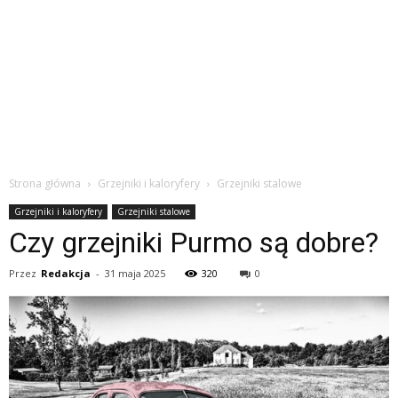
Strona główna
Grzejniki i kaloryfery
Grzejniki stalowe
Grzejniki i kaloryfery
Grzejniki stalowe
Czy grzejniki Purmo są dobre?
Przez
Redakcja
-
31 maja 2025
320
0