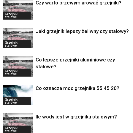
Czy warto przewymiarować grzejniki?
Grzejniki
stalowe
Jaki grzejnik lepszy żeliwny czy stalowy?
Grzejniki
stalowe
Co lepsze grzejniki aluminiowe czy
stalowe?
Grzejniki
stalowe
Co oznacza moc grzejnika 55 45 20?
Grzejniki
stalowe
Ile wody jest w grzejniku stalowym?
Grzejniki
stalowe