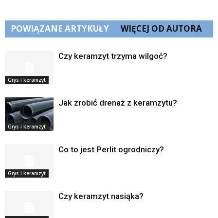
POWIĄZANE ARTYKUŁY
WIĘCEJ OD AUTORA
Czy keramzyt trzyma wilgoć?
Grys i keramzyt
Jak zrobić drenaż z keramzytu?
Grys i keramzyt
Co to jest Perlit ogrodniczy?
Grys i keramzyt
Czy keramzyt nasiąka?