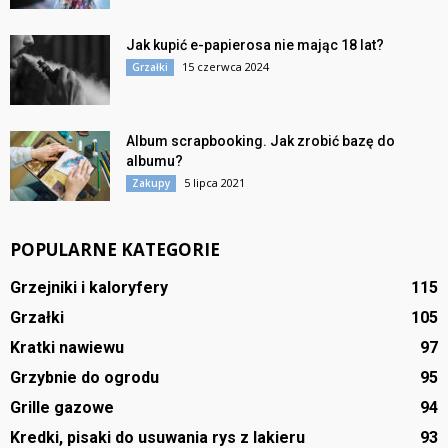
Jak kupić e-papierosa nie mając 18 lat?
15 czerwca 2024
Grzałki
Album scrapbooking. Jak zrobić bazę do
albumu?
5 lipca 2021
Zakupy
POPULARNE KATEGORIE
Grzejniki i kaloryfery
115
Grzałki
105
Kratki nawiewu
97
Grzybnie do ogrodu
95
Grille gazowe
94
Kredki, pisaki do usuwania rys z lakieru
93