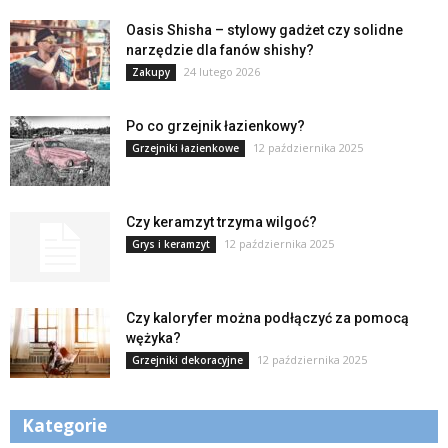
Oasis Shisha – stylowy gadżet czy solidne
narzędzie dla fanów shishy?
24 lutego 2026
Zakupy
Po co grzejnik łazienkowy?
12 października 2025
Grzejniki łazienkowe
Czy keramzyt trzyma wilgoć?
12 października 2025
Grys i keramzyt
Czy kaloryfer można podłączyć za pomocą
wężyka?
12 października 2025
Grzejniki dekoracyjne
Kategorie