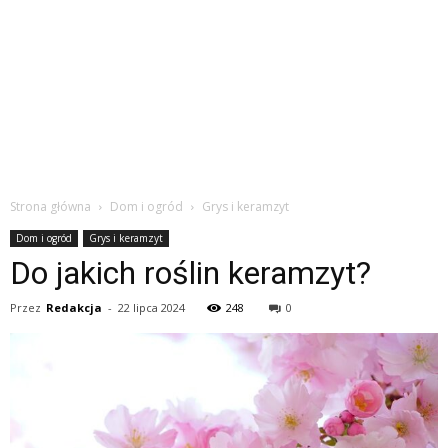
Strona główna
Dom i ogród
Grys i keramzyt
Dom i ogród
Grys i keramzyt
Do jakich roślin keramzyt?
Przez
Redakcja
-
22 lipca 2024
248
0